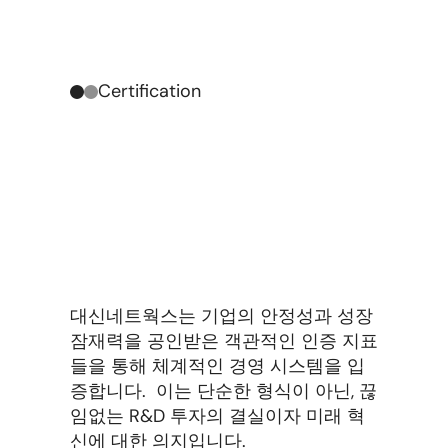
Certification
체
계
적
인
경
영
시
스
템
과
R
&
D
투
자
로
혁
신
과
엄
격
한
품
질
관
리
를
약
속
합
니
다
.
대신네트웍스는 기업의 안정성과 성장 
잠재력을 공인받은 객관적인 인증 지표
들을 통해 체계적인 경영 시스템을 입
증합니다.  이는 단순한 형식이 아닌, 끊
임없는 R&D 투자의 결실이자 미래 혁
신에 대한 의지입니다. 