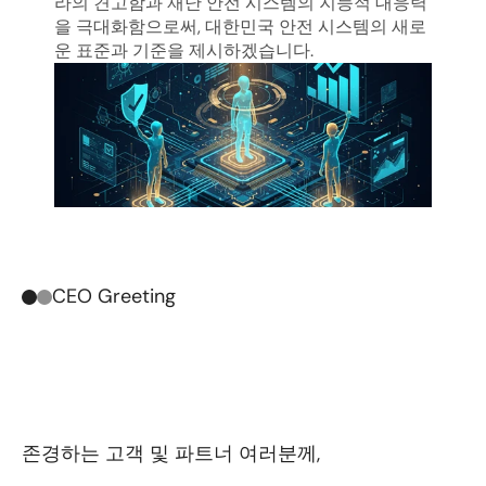
라의 견고함과 재난 안전 시스템의 지능적 대응력
을 극대화함으로써, 대한민국 안전 시스템의 새로
운 표준과 기준을 제시하겠습니다.
CEO Greeting
안
전
한
디
지
털
미
래
,
대
신
네
트
웍
스
가
고
객
과
함
께
만
들
어
갑
니
다
.
존경하는 고객 및 파트너 여러분께,