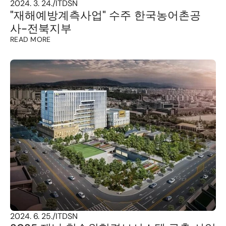
2024. 3. 24.
/
ITDSN
"재해예방계측사업" 수주 한국농어촌공
사-전북지부
READ MORE
2024. 6. 25.
/
ITDSN