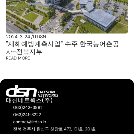
2024. 3. 24.
/
ITDSN
"재해예방계측사업" 수주 한국농어촌공
사-전북지부
READ MORE
대신네트웍스(주)
063)242-3881
063)241-3222
contact@itdsn.kr
전북 전주시 완산구 천잠로 472, 101호, 201호