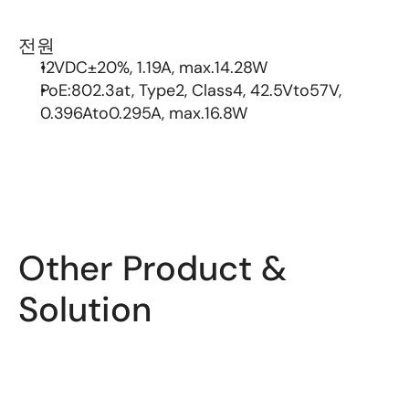
전원 
12VDC±20%, 1.19A, max.14.28W
PoE:802.3at, Type2, Class4, 42.5Vto57V, 
0.396Ato0.295A, max.16.8W
Other Product & 
Solution