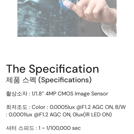
The Specification
제품 스펙 (Specifications)
촬상소자 : 1/1.8” 4MP CMOS Image Sensor
최저조도 : Color : 0.0005lux @F1.2 AGC ON, B/W 
: 0.0001lux @F1.2 AGC ON, 0lux(IR LED ON)
셔터 스피드 : 1 ~ 1/100,000 sec