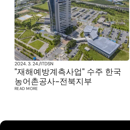
2024. 3. 24.
/
ITDSN
"재해예방계측사업" 수주 한국
농어촌공사-전북지부
READ MORE